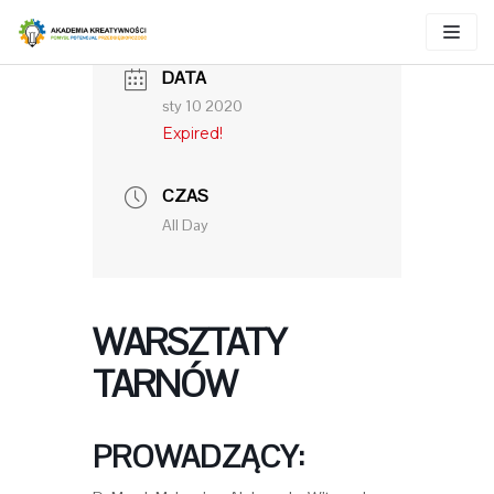
Skocz
do
DATA
treści
sty 10 2020
Expired!
CZAS
All Day
WARSZTATY
TARNÓW
PROWADZĄCY: