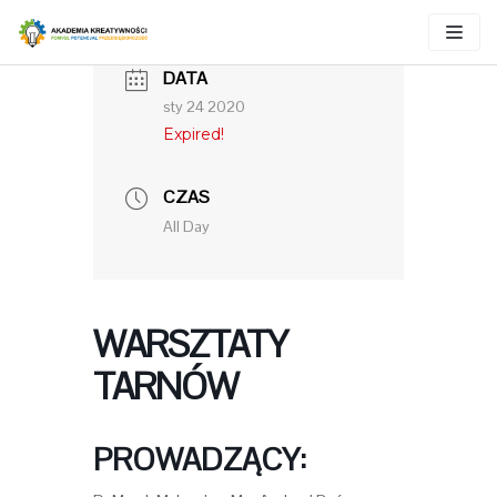
Skocz
do
DATA
treści
sty 24 2020
Expired!
CZAS
All Day
WARSZTATY
TARNÓW
PROWADZĄCY: